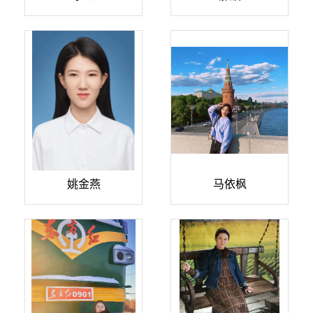
姚金燕
马依枫