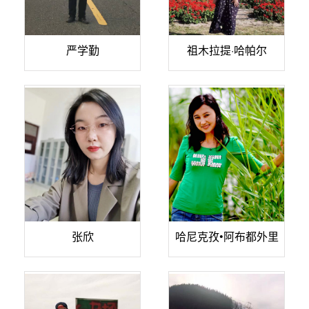
严学勤
祖木拉提·哈帕尔
张欣
哈尼克孜•阿布都外里