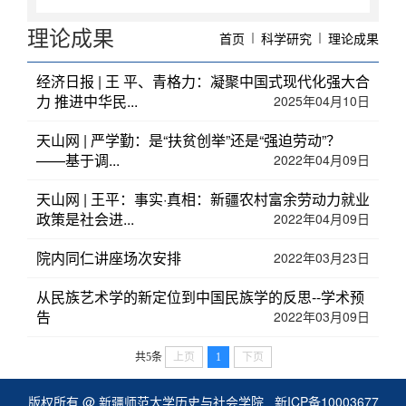
理论成果
首页
科学研究
理论成果
经济日报 | 王 平、青格力：凝聚中国式现代化强大合
力 推进中华民...
2025年04月10日
天山网 | 严学勤：是“扶贫创举”还是“强迫劳动”？
——基于调...
2022年04月09日
天山网 | 王平：事实·真相：新疆农村富余劳动力就业
政策是社会进...
2022年04月09日
院内同仁讲座场次安排
2022年03月23日
从民族艺术学的新定位到中国民族学的反思--学术预
告
2022年03月09日
共5条
上页
1
下页
版权所有 @ 新疆师范大学历史与社会学院
新ICP备10003677