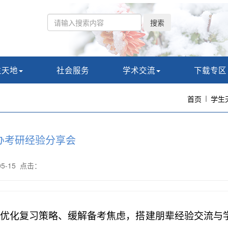
搜索
生天地
社会服务
学术交流
下载专区
首页
学生
办考研经验分享会
-05-15 点击：
优化复习策略、缓解备考焦虑，搭建朋辈经验交流与