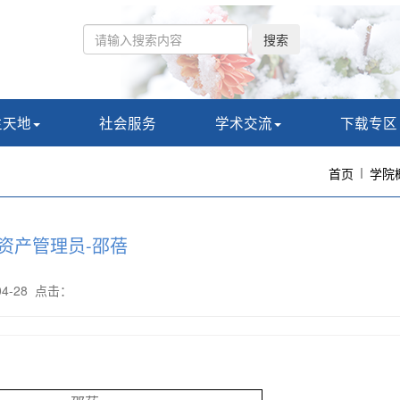
搜索
生天地
社会服务
学术交流
下载专区
首页
学院
资产管理员-邵蓓
-04-28 点击：