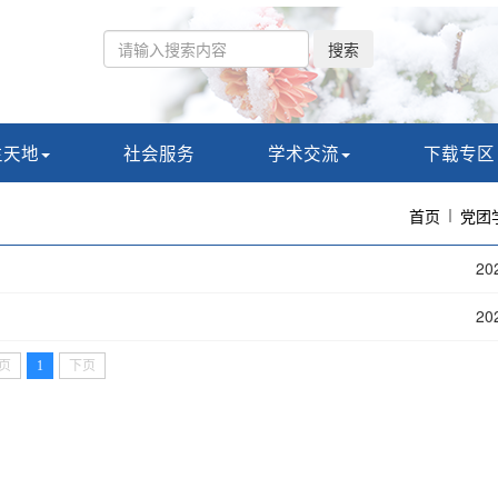
搜索
生天地
社会服务
学术交流
下载专区
首页
党团
20
20
页
1
下页