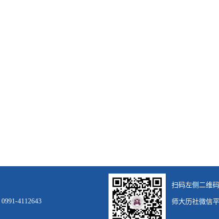
扫码左侧二维
师大历社微信
1-4112643