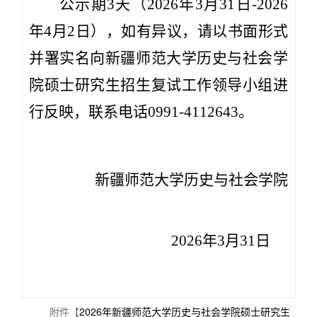
公示期
3天
（
202
6
年
3月
31
日
-202
6
年
4
月
2
日
），
如有异议
，
请
以书面形式
并署实名向新疆师范大学历史与社会学
院硕士研究生招生复试工作领导小组进
行反映，联系电话
0991-4112
643。
新疆师范大学历史与社会学院
202
6
年
3月
31
日
附件【
2026年新疆师范大学历史与社会学院硕士研究生