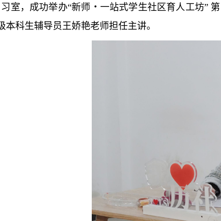
2自习室，成功举办“新师・一站式学生社区育人工坊” 
24级本科生辅导员王娇艳老师担任主讲。