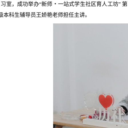
2自习室，成功举办“新师・一站式学生社区育人工坊” 
24级本科生辅导员王娇艳老师担任主讲。