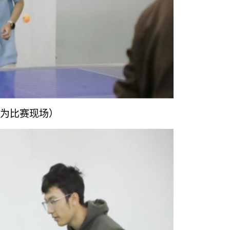
为比赛现场）