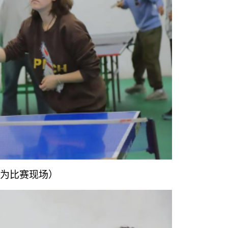
为比赛现场）