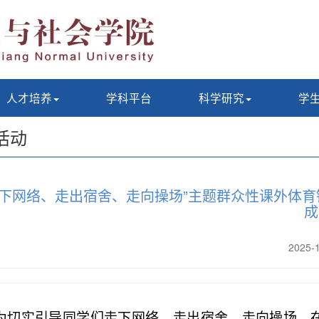
人才培养
学科平台
科学研究
学
活动
走下网络、走出宿舍、走向操场”主题群众性课外体育
成
2025
为切实引导同学们走下网络、走出宿舍、走向操场，在