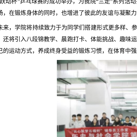
“跃动杯”乒乓球赛的成功举办，为我院“三走”系列
场，在锻炼身体的同时，也增进了彼此的友谊与凝聚力
未来，学院将持续致力于为同学们搭建形式更多样、参
，还将引入八段锦教学、晨跑打卡、体能挑战、趣味运
己的运动方式，养成终身受益的锻炼习惯，在体育中强