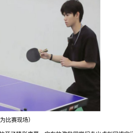
为比赛现场）