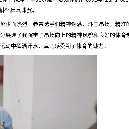
动杯”乒乓球赛。
紧张而热烈。参赛选手们精神饱满、斗志昂扬，精准
分展现了我院学子昂扬向上的精神风貌和良好的体育
运动中挥洒汗水，真切感受到了体育的魅力。