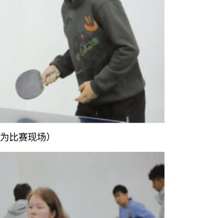
为比赛现场）