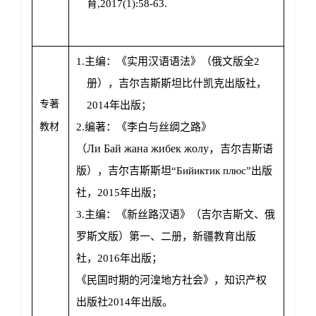
育
,2017(1):58-63.
1.
主编：《实用汉语语法》（俄文版全
2
册），吉尔吉斯斯坦比什凯克出版社，
专著
2014
年出版；
教材
2.
编著：《李白与丝绸之路》
Ли Бай жана жибек жолу
，
（
吉尔吉斯语
版），
吉
尔吉斯斯坦“
Бийиктик плюс
”
出版
社
，
2015
年出版；
3.
主编：《新丝路汉语》（吉尔吉斯文、俄
罗斯文版）第一、二册，新疆教育出版
社，
2016
年出版；
《民国时期的河湟地方社会》，知识产权
出版社
2014
年出版。