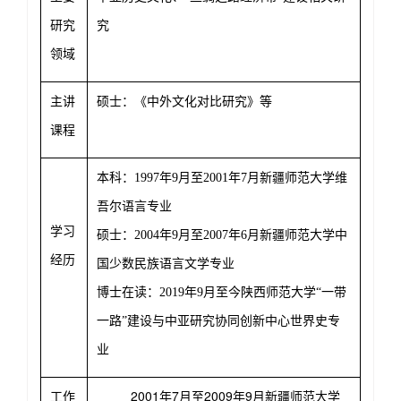
研究
究
领域
主讲
硕士：《中外文化对比研究》等
课程
本科：
1997
年
9
月至
2001
年
7
月新疆师范大学维
吾尔语言专业
学习
硕士：
2004
年
9
月至
2007
年
6
月新疆师范大学中
经历
国少数民族语言文学专业
博士在读：
2019
年
9
月至今陕西师范大学“一带
一路”建设与中亚研究协同创新中心世界史专
业
2001
7
2009
9
工作
年
月至
年
月新疆师范大学