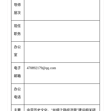
导师
层次
现任
职务
办公
室
电子
470892179@qq.com
邮箱
办公
电话
主要
中亚历史文化、“丝绸之路经济带”建设相关研