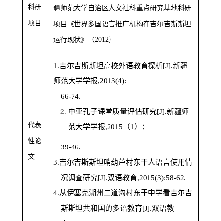
科研
疆师范大学自治区人文社科重点研究基地科研
项目
项目《世界多国语言推广机构在吉尔吉斯斯坦
运行现状》（
2012
）
1.
吉尔吉斯斯坦高校外语教育探析
[J].
新疆
师范大学学报
,2013(4):
66-74.
中亚孔子课堂质量评估研究
[J].
新疆师
代表
范大学学报
,2015
（
1
）：
性论
39-46.
文
3.
吉尔吉斯斯坦哨葫芦村东干人语言使用情
况调查研究
[J].
双语教育
,2015(3):58-62.
4.
从伊塞克湖州二道沟村东干中学看吉尔吉
斯斯坦共和国的多语教育
[J].
双语教