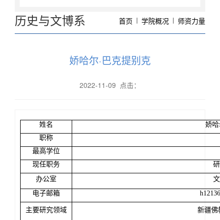
历史与文博系
首页
学院概况
师资力量
娇哈尔·巴克提别克
2022-11-09 点击：
姓名
娇哈
职称
最高学位
现任职务
研
办公室
文
电子邮箱
h1213
主要研究领域
新疆佛